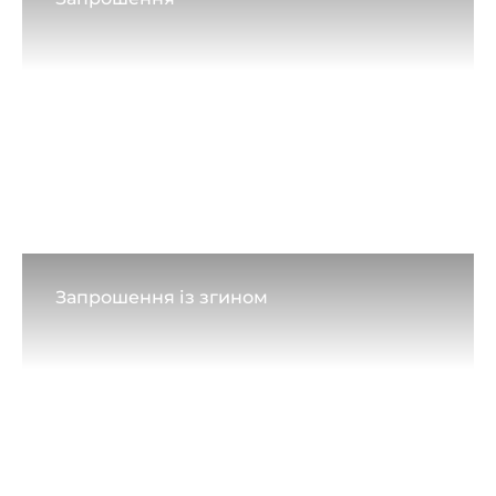
Запрошення із згином