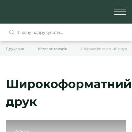
Друкарня
Каталог товарів
Широкоформатний друк
Широкоформатний
друк
Афіша