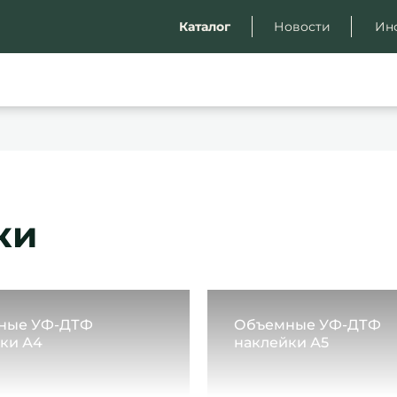
Каталог
Новости
Ин
ки
ные УФ-ДТФ
Объемные УФ-ДТФ
ки А4
наклейки А5