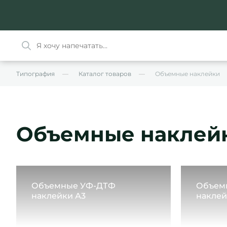
Типография
Каталог товаров
Объемные наклейки
Объемные наклей
Объемные УФ-ДТФ
Объем
наклейки А3
наклей