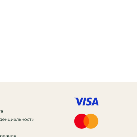
та
денциальности
зования