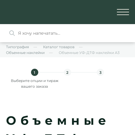
Типография
Каталог товаров
Объемные наклейки
Объемные УФ-ДТФ наклейки А3
1
2
3
Выберите опции и тираж
вашего заказа
Объемные