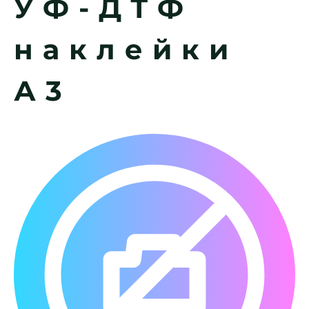
УФ-ДТФ
наклейки
А3