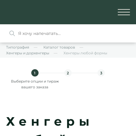
Типография
Каталог товаров
Хенгеры и дорхенгеры
Хенгеры любой формы
1
2
3
Выберите опции и тираж
вашего заказа
Хенгеры