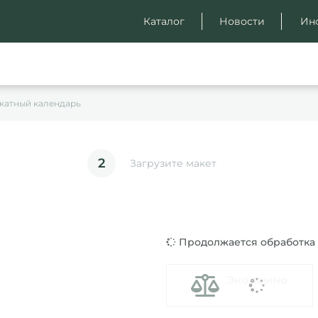
Каталог
Новости
Ин
катный календарь
2
Загрузите макет
Продолжается обработка д
Экономно