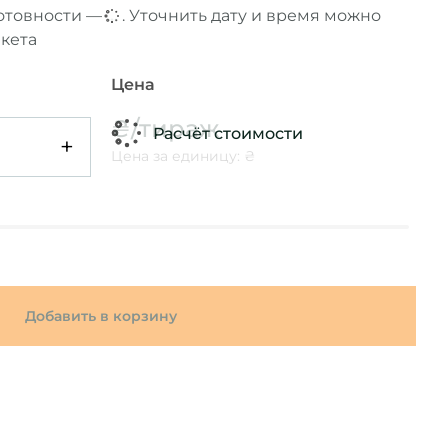
отовности —
...
. Уточнить дату и время можно
кета
Цена
₴/тираж
Расчёт стоимости
+
Цена за единицу: ₴
Добавить в корзину