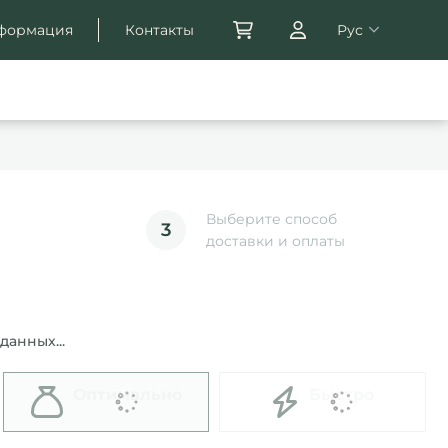
формация
Контакты
Рус
Выберите способ
3
доставки и оплаты
анных...
Оптимально
Быстро