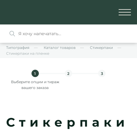
Типография
Каталог товаров
Стикерпаки
Стикерпаки на пленке
1
2
3
Выберите опции и тираж
вашего заказа
Стикерпаки