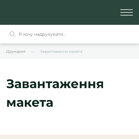
Друкарня
Завантаження макета
Завантаження
макета