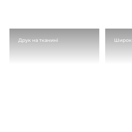
Друк на тканині
Широк