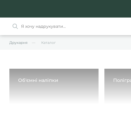
Друкарня
Каталог
Об'ємні наліпки
Полігр