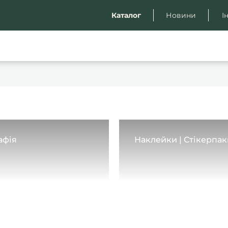
Каталог
Новини
І
афія
Наклейки | Стікерпак