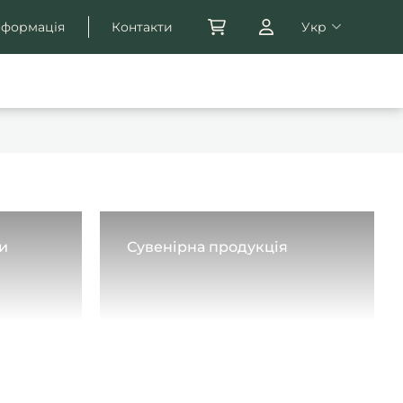
нформація
Контакти
Укр
и
Сувенірна продукція