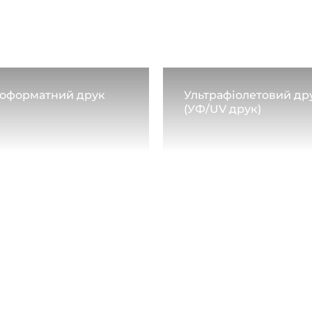
оформатний друк
Ультрафіолетовий др
(УФ/UV друк)