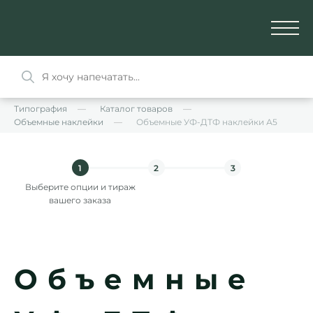
Типография
Каталог товаров
Объемные наклейки
Объемные УФ-ДТФ наклейки А5
1
2
3
Выберите опции и тираж
вашего заказа
Объемные