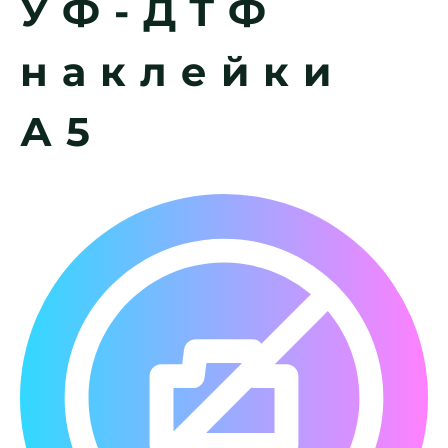
УФ-ДТФ
наклейки
А5