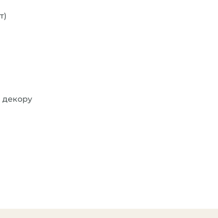
т)
, декору