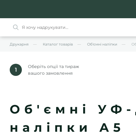
Друкарня
Каталог товарів
Об'ємні наліпки
Об
Оберіть опції та тираж
1
вашого замовлення
Об'ємні УФ
наліпки А5