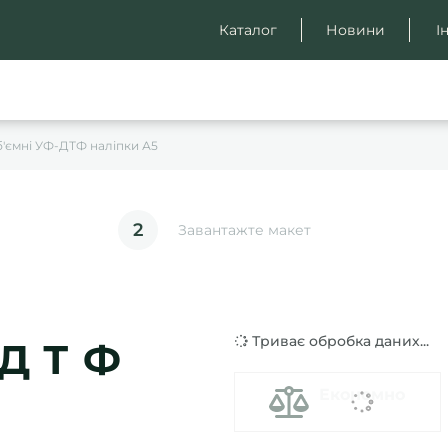
Каталог
Новини
І
'ємні УФ-ДТФ наліпки А5
2
Завантажте макет
Триває обробка даних...
-ДТФ
Економно