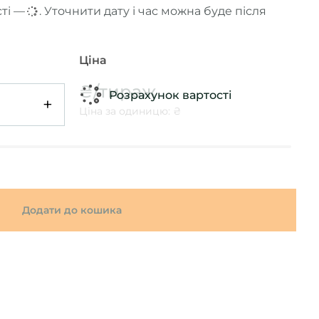
сті —
...
. Уточнити дату і час можна буде після
Ціна
₴/тираж
Розрахунок вартості
+
Ціна за одиницю: ₴
Додати до кошика