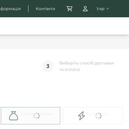
нформація
Контакти
Укр
Виберіть спосіб доставки
3
та оплати
Оптимально
Швидко