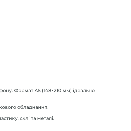
фону. Формат A5 (148×210 мм) ідеально
ткового обладнання.
стику, склі та металі.